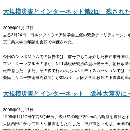
大規模災害とインターネット第2回―残され
2008年01月17日
去る3月24日、日本ソフトウェア科学会主催の緊急チャリティーシ
京工業大学百年記念会館で開催された。
今回のシンポジウムでの報告者は、前号でもご紹介した神戸市外国語
ブン・ターンブル氏のほか、NTT基礎研究所の鷲坂光一氏、朝日放
報告をした。また、その後で行われたパネルディスカッションでは、
夫氏（リコー技術最高顧問）が加わり、大阪大学助教授の下條真司氏
大規模災害とインターネット―阪神大震災に
2008年01月17日
1995年1月17日午前5時46分、淡路島の地下20kmの活断層を震
大阪西部にかけて甚大な被害をもたらした。神戸市といえば、全国の