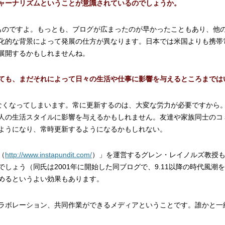
ャーナリズムということが意識されているのでしょうか。
ものですよ。もっとも、ブログが広まったのが早かったこともあり、他
化的な背景によって発展の仕方が異なります。日本では米国よりも携帯
展開するかもしれませんね。
ても、まだそれによって日々の生活や仕事に影響を与えるところまでは
なくなってしまいます。常に更新するのは、大変な労力が必要ですから
人の生活スタイルに影響を与えるかもしれません。友達や家族同士のコ
ようになり、常時更新するようになるかもしれない。
（
http://www.instapundit.com/
）」を運営するグレン・レイノルズ教授
しょう（同氏は2001年に開始した同ブログで、9.11以降の時代風潮
めるというよい効果もあります。
ラボレーション、共同作業ができるメディアということです。誰かと一