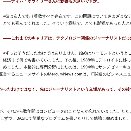
――ティム・オライリーさんの影響も大きいですか。
●
彼は友人であり尊敬すべき存在です。この問題についてさまざまな
とても喜んでくれました。そういう意味で、とても影響があった人と
――これまでのキャリアは、テクノロジー関係のジャーナリストだっ
●
ずっとそうだったわけではありません。始めはバーモントというと
経済まで何でも書いていました。その後、1988年にデトロイトに移
めました。本格的に専門分野にしたのは、1994年にサンノゼマーキュリー（The
するニュースサイトのMercuryNews.comは、IT関連のビジネ
かったわけではなく、先にジャーナリストという立場があって、その後
ましたが、それから数年間はコンピュータのことなんか忘れていました。た
しずつ、BASICで簡単なプログラムを書いたりして勉強し始めました