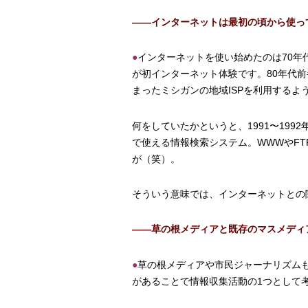
――インターネットは最初の頃から使っ
●
インターネットを使い始めたのは70
が初インターネット体験です。80年代前半
まったミシガンの地域ISPを利用するよ
何をしていたかというと、1991〜199
で使える情報検索システム。WWWやF
が（笑）。
そういう意味では、インターネットとの
――草の根メディアと既存のマスメディ
●
草の根メディアや市民ジャーナリズム
があることで情報収集活動の1つとして