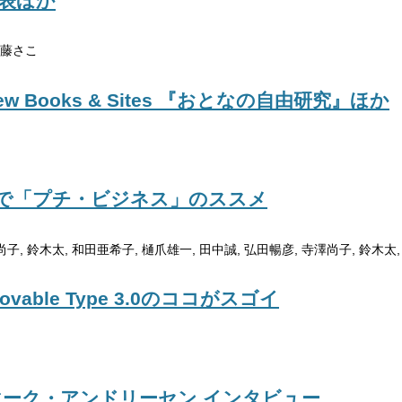
発表ほか
加藤さこ
ew Books & Sites 『おとなの自由研究』ほか
で「プチ・ビジネス」のススメ
尚子, 鈴木太, 和田亜希子, 樋爪雄一, 田中誠, 弘田暢彦, 寺澤尚子, 鈴木太
ble Type 3.0のココがスゴイ
ーク・アンドリーセン インタビュー