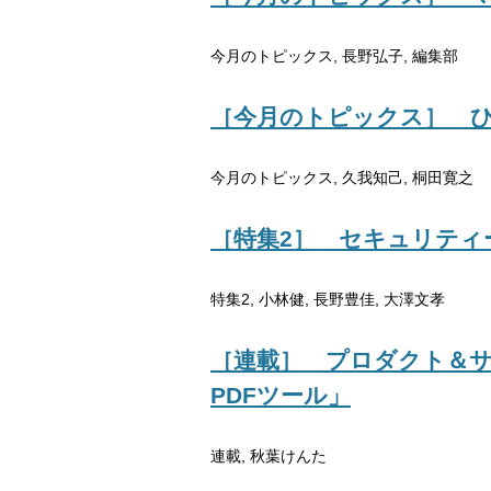
今月のトピックス, 長野弘子, 編集部
［今月のトピックス］ ひ
今月のトピックス, 久我知己, 桐田寛之
［特集2］ セキュリティ
特集2, 小林健, 長野豊佳, 大澤文孝
［連載］ プロダクト＆サー
PDFツール」
連載, 秋葉けんた