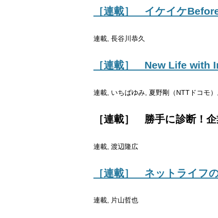
［連載］ イケイケBefor
連載, 長谷川恭久
［連載］ New Life wit
連載, いちばゆみ, 夏野剛（NTTドコモ）
［連載］ 勝手に診断！企
連載, 渡辺隆広
［連載］ ネットライフの
連載, 片山哲也