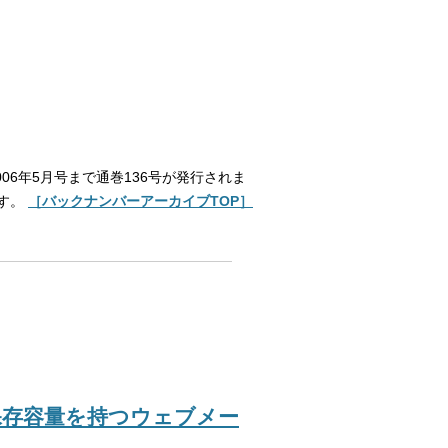
6年5月号まで通巻136号が発行されま
ます。
［バックナンバーアーカイブTOP］
イトの保存容量を持つウェブメー