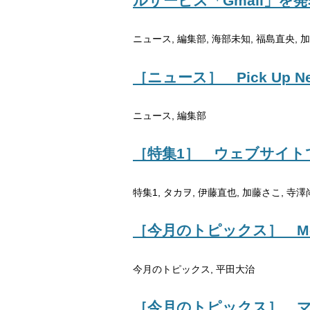
ルサービス「Gmail」を
ニュース, 編集部, 海部未知, 福島直央, 
［ニュース］ Pick Up N
ニュース, 編集部
［特集1］ ウェブサイト
特集1, タカヲ, 伊藤直也, 加藤さこ, 寺澤
［今月のトピックス］ Mova
今月のトピックス, 平田大治
［今月のトピックス］ マ