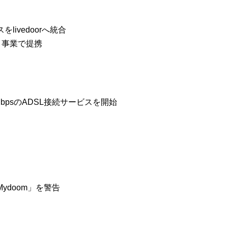
ivedoorへ統合
ト事業で提携
5MbpsのADSL接続サービスを開始
doom」を警告