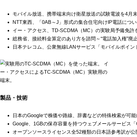
モバイル放送、携帯端末向け衛星放送の試験電波を4月
NTT東西、「0AB～J」形式の集合住宅向けIP電話につ
イー・アクセス、TD-SCDMA（MC）の実験局予備免許
総務省、接続料金算定のあり方を諮問～“電話加入権”廃
日本テレコム、公衆無線LANサービス「モバイルポイン
イ
ー・アクセスによるTC-SCDMA（MC）実験用の
端末。
製品・技術
日本のGoogleで株価や路線、辞書などの特殊検索が可能
Google、1GBの保存容量を持つウェブメールサービス「G
オープンソースライセンス全52種類の日本語参考訳が公