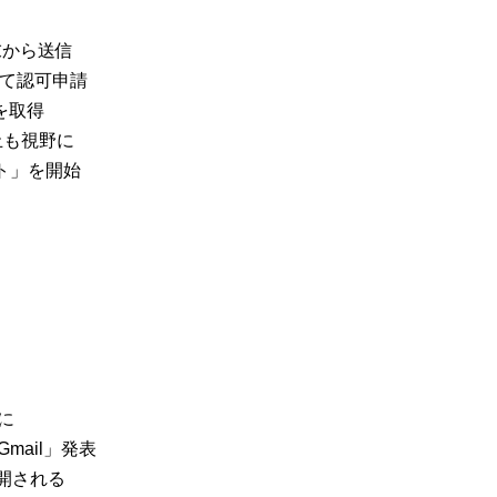
末から送信
いて認可申請
を取得
止も視野に
ト」を開始
に
mail」発表
開される