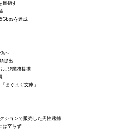
を目指す
験
Gbpsを達成
関係へ
書類提出
および業務提携
展
る「まぐまぐ文庫」
オークションで販売した男性逮捕
には至らず