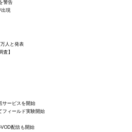
を警告
が出現
3万人と発表
調査】
話サービスを開始
してフィールド実験開始
のVOD配信も開始