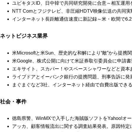
ユビキタスID、日中韓で共同研究開発に合意～相互運用
NTT Comとフジテレビ、非圧縮HDTV映像伝送の共同実
インターネット長距離通信速度に新記録～米・欧間で6.25
ネットビジネス業界
米Microsoftと米Sun、歴史的な和解により“敵”から提携
米Google、株式公開に向けて米証券取引委員会に申請
エキサイト、スカパー！やスペースシャワーなどと資本
ライブドアとイーバンク銀行の提携問題、刑事告訴に発
まぐまぐなど3社、インターネット経由で自費出版でき
社会・事件
徳島県警、WinMXで入手した海賊版ソフトをYahoo!
アッカ、顧客情報流出に関する調査結果発表。原因特定