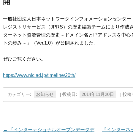
開
一般社団法人日本ネットワークインフォメーションセンター（
レジストリサービス（JPRS）の歴史編纂チームにより作成
ターネット資源管理の歴史～ドメイン名とIPアドレスを中心
トの歩み～」（Ver.1.0）が公開されました。
ぜひご覧ください。
https://www.nic.ad.jp/timeline/20th/
カテゴリー:
お知らせ
| 投稿日:
2014年11月20日
|
投稿
投稿ナビゲーション
←
「インターナショナルオープンデータデ
『インターネッ